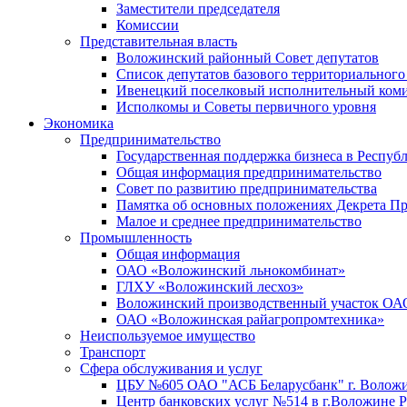
Заместители председателя
Комиссии
Представительная власть
Воложинский районный Совет депутатов
Список депутатов базового территориальног
Ивенецкий поселковый исполнительный коми
Исполкомы и Советы первичного уровня
Экономика
Предпринимательство
Государственная поддержка бизнеса в Респуб
Общая информация предпринимательство
Совет по развитию предпринимательства
Памятка об основных положениях Декрета Пре
Малое и среднее предпринимательство
Промышленность
Общая информация
ОАО «Воложинский льнокомбинат»
ГЛХУ «Воложинский лесхоз»
Воложинский производственный участок ОА
ОАО «Воложинская райагропромтехника»
Неиспользуемое имущество
Транспорт
Сфера обслуживания и услуг
ЦБУ №605 ОАО "АСБ Беларусбанк" г. Волож
Центр банковских услуг №514 в г.Воложине 