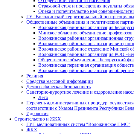
О содействии занятости населения
Страховой стаж и последствия неуплаты обяз
Опека и попечительство над совершеннолет
ГУ "Воложинский территориальный центр социаль
Общественные объединения и политические парти
Воложинская районная организация Белорусс
Минское областное объединение профсоюзов
Воложинская районная организационная ст
Воложинская районная организация ветерано
Воложинское районное отделение Минской об
Воложинская районная организация РОО «Бел
Общественное объединение "Белорусский фо
Воложинская первичная организация обществ
Воложинская районная организация обществе
Религия
Средства массовой информации
Демографическая безопасность
Санаторно-курортное лечение и оздоровление насе
Лето
Перечень административных процедур, осуществляе
соответствии с Указом Президента Республики Белар
Идеология
Строительство и ЖКХ
ГУП мелиоративных систем "Воложинское ПМС"
ЖКХ