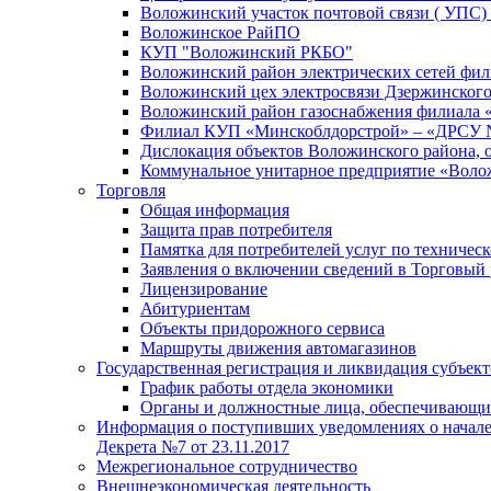
Воложинский участок почтовой связи ( УПС
Воложинское РайПО
КУП "Воложинский РКБО"
Воложинский район электрических сетей фи
Воложинский цех электросвязи Дзержинского
Воложинский район газоснабжения филиала 
Филиал КУП «Минскоблдорстрой» – «ДРСУ 
Дислокация объектов Воложинского района, 
Коммунальное унитарное предприятие «Воло
Торговля
Общая информация
Защита прав потребителя
Памятка для потребителей услуг по техниче
Заявления о включении сведений в Торговый 
Лицензирование
Абитуриентам
Объекты придорожного сервиса
Маршруты движения автомагазинов
Государственная регистрация и ликвидация субъект
График работы отдела экономики
Органы и должностные лица, обеспечивающие
Информация о поступивших уведомлениях о начале 
Декрета №7 от 23.11.2017
Межрегиональное сотрудничество
Внешнеэкономическая деятельность