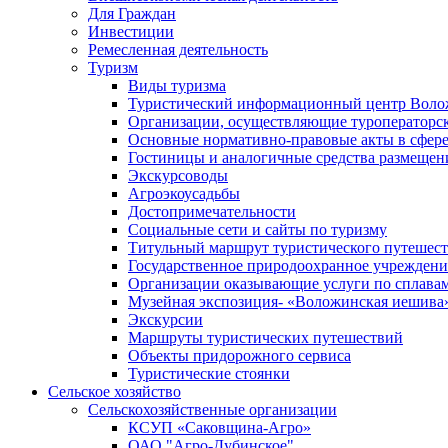
Для Граждан
Инвестиции
Ремесленная деятельность
Туризм
Виды туризма
Туристический информационный центр Воло
Организации, осуществляющие туроператорск
Основные нормативно-правовые акты в сфере
Гостиницы и аналогичные средства размещен
Экскурсоводы
Агроэкоусадьбы
Достопримечательности
Социальные сети и сайты по туризму
Титульный маршрут туристического путешес
Государственное природоохранное учрежден
Организации оказывающие услуги по сплавам
Музейная экспозиция- «Воложинская иешива
Экскурсии
Маршруты туристических путешествий
Объекты придорожного сервиса
Туристические стоянки
Сельское хозяйство
Сельскохозяйственные организации
КСУП «Саковщина-Агро»
ОАО "Агро-Дубинское"