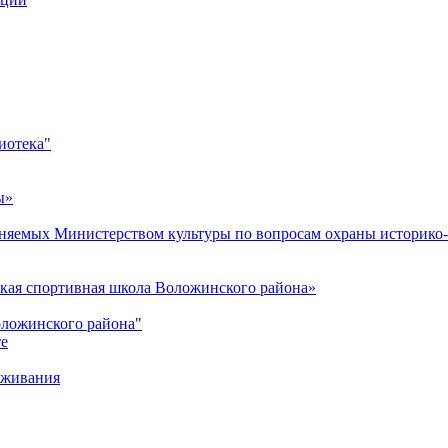
иотека"
ы»
яемых Министерством культуры по вопросам охраны историко-
кая спортивная школа Воложинского района»
оложинского района"
те
уживания