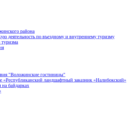
жинского района
ую деятельность по въездному и внутреннему туризму
 туризма
ия
твия "Воложинские гостиницы"
ие «Республиканский ландшафтный заказник «Налибокский»
 на байдарках
»