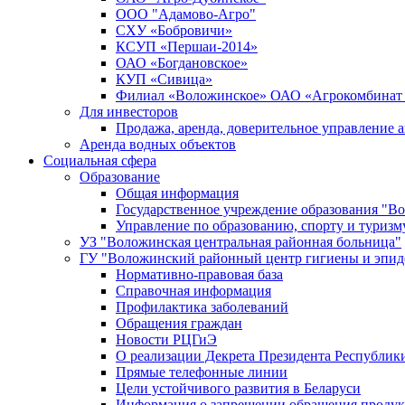
ООО "Адамово-Агро"
СХУ «Бобровичи»
КСУП «Першаи-2014»
ОАО «Богдановское»
КУП «Сивица»
Филиал «Воложинское» ОАО «Агрокомбинат
Для инвесторов
Продажа, аренда, доверительное управление 
Аренда водных объектов
Социальная сфера
Образование
Общая информация
Государственное учреждение образования "В
Управление по образованию, спорту и туриз
УЗ "Воложинская центральная районная больница"
ГУ "Воложинский районный центр гигиены и эпи
Нормативно-правовая база
Справочная информация
Профилактика заболеваний
Обращения граждан
Новости РЦГиЭ
О реализации Декрета Президента Республики
Прямые телефонные линии
Цели устойчивого развития в Беларуси
Информация о запрещении обращения проду