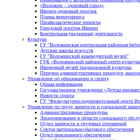
«Воложин – здоровый город»
Ивенец-здоровый поселок
Планы мониторинга
Профилактические проекты
Городской посёлок Ивенец
Контрольная (надзорная) деятельность
Культура
ГУ "Воложинская центральная районная библ
Детские школы искусств
ГУ "Воложинский краеведческий музей"
ГУК «Воложинский районный центр культур
Ивенецкий музей традиционной культуры
Перечни административных процедур, выполн
Управление по образованию и спорту
Общая информация
Государственное учреждение «Детско-юношес
Новости спорта
ГУ "Физкультурно-оздоровительный центр В
Управление по труду, занятости и социальной защи
Административные процедуры
Лицензирование в области социального обсл
Отдел занятости и трудовых отношений
Сектор материально-бытового обеспечения
Отдел пенсионного обеспечения