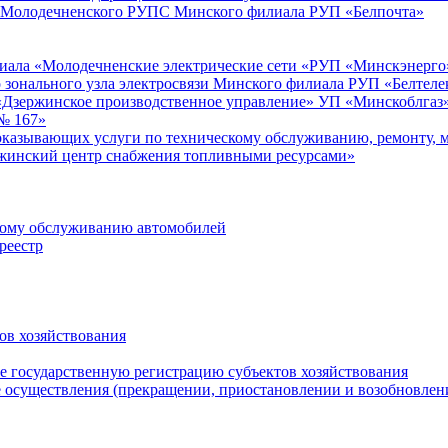
) Молодечненского РУПС Минского филиала РУП «Белпочта»
лиала «Молодечненские электрические сети «РУП «Минскэнерго
 зонального узла электросвязи Минского филиала РУП «Белтеле
«Дзержинское производственное управление» УП «Минскоблгаз
№ 167»
оказывающих услуги по техническому обслуживанию, ремонту, м
жинский центр снабжения топливными ресурсами»
скому обслуживанию автомобилей
реестр
ов хозяйствования
 государственную регистрацию субъектов хозяйствования
осуществления (прекращении, приостановлении и возобновлени