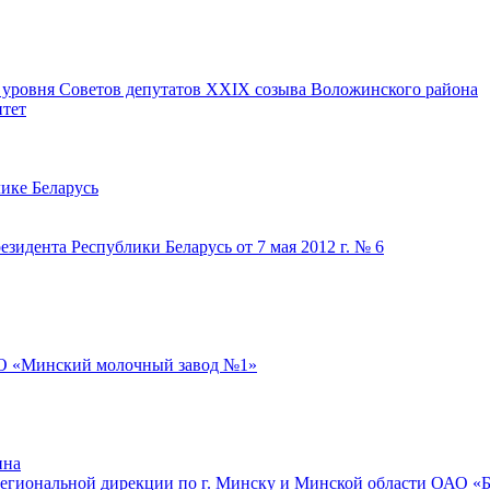
о уровня Советов депутатов ХХIХ созыва Воложинского района
тет
лике Беларусь
зидента Республики Беларусь от 7 мая 2012 г. № 6
О «Минский молочный завод №1»
ина
Региональной дирекции по г. Минску и Минской области ОАО «