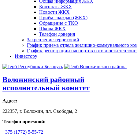
Общая информация ЖКХ
Контакты ЖКХ
Новости ЖКХ
Приём граждан (ЖКХ)
Обращение с ТКО
Школа ЖКХ
Телефон доверия
Закрепление территорий
График приема отдела жилищно-коммунального хоз
График регистрации паспортов готовности теплоист
Инвестору
Воложинский районный
исполнительный комитет
Адрес:
222357, г. Воложин, пл. Свободы, 2
Телефон приемной:
+375 (1772) 5-55-72