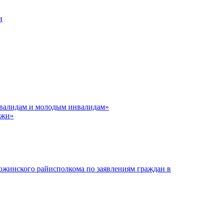
и
нвалидам и молодым инвалидам»
ёжи»
ожинского райисполкома по заявлениям граждан в