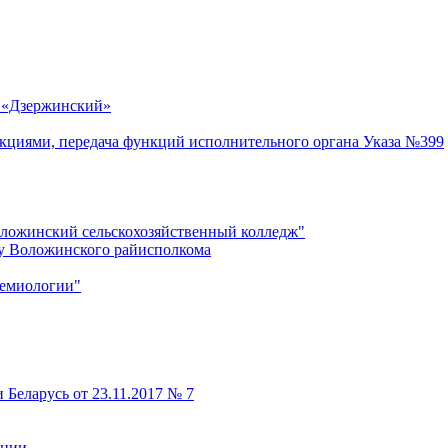
 «Дзержинский»
акциями, передача функций исполнительного органа Указа №399
оложинский сельскохозяйственный колледж"
му Воложинского райисполкома
демиологии"
 Беларусь от 23.11.2017 № 7
кции