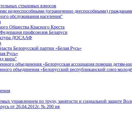
ательных страховых взносов
ними недееспособными (ограниченно дееспособными) гражданам
ного обслуживания населения"
и
кого Общества Красного Креста
 Федерация профсоюзов Беларуси
руктура ДОСААФ
в
ласти Белорусской партии «Белая Русь»
ая Русь»
нд мира"
енного объединения «Белорусская ассоциация помощи детям-и
нного объединения «Белорусский республиканский союз молод
ления
мых управлением по труду, занятости и социальной защите Вол
усь от 26.04.2012г. № 200 ив