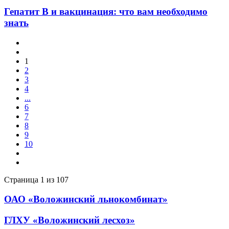
Гепатит B и вакцинация: что вам необходимо
знать
1
2
3
4
...
6
7
8
9
10
Страница 1 из 107
ОАО «Воложинский льнокомбинат»
ГЛXУ «Воложинский лесхоз»