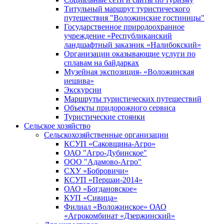
Титульный маршрут туристического
путешествия "Воложинские гостиницы"
Государственное природоохранное
учреждение «Республиканский
ландшафтный заказник «Налибокский»
Организации оказывающие услуги по
сплавам на байдарках
Музейная экспозиция- «Воложинская
иешива»
Экскурсии
Маршруты туристических путешествий
Объекты придорожного сервиса
Туристические стоянки
Сельское хозяйство
Сельскохозяйственные организации
КСУП «Саковщина-Агро»
ОАО "Агро-Дубинское"
ООО "Адамово-Агро"
СХУ «Бобровичи»
КСУП «Першаи-2014»
ОАО «Богдановское»
КУП «Сивица»
Филиал «Воложинское» ОАО
«Агрокомбинат «Дзержинский»