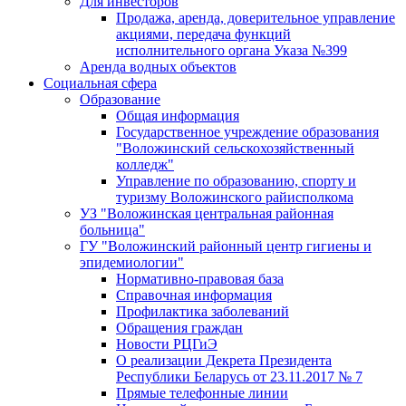
Для инвесторов
Продажа, аренда, доверительное управление
акциями, передача функций
исполнительного органа Указа №399
Аренда водных объектов
Социальная сфера
Образование
Общая информация
Государственное учреждение образования
"Воложинский сельскохозяйственный
колледж"
Управление по образованию, спорту и
туризму Воложинского райисполкома
УЗ "Воложинская центральная районная
больница"
ГУ "Воложинский районный центр гигиены и
эпидемиологии"
Нормативно-правовая база
Справочная информация
Профилактика заболеваний
Обращения граждан
Новости РЦГиЭ
О реализации Декрета Президента
Республики Беларусь от 23.11.2017 № 7
Прямые телефонные линии