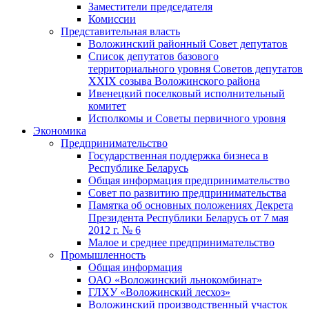
Заместители председателя
Комиссии
Представительная власть
Воложинский районный Совет депутатов
Список депутатов базового
территориального уровня Советов депутатов
ХХIХ созыва Воложинского района
Ивенецкий поселковый исполнительный
комитет
Исполкомы и Советы первичного уровня
Экономика
Предпринимательство
Государственная поддержка бизнеса в
Республике Беларусь
Общая информация предпринимательство
Совет по развитию предпринимательства
Памятка об основных положениях Декрета
Президента Республики Беларусь от 7 мая
2012 г. № 6
Малое и среднее предпринимательство
Промышленность
Общая информация
ОАО «Воложинский льнокомбинат»
ГЛХУ «Воложинский лесхоз»
Воложинский производственный участок