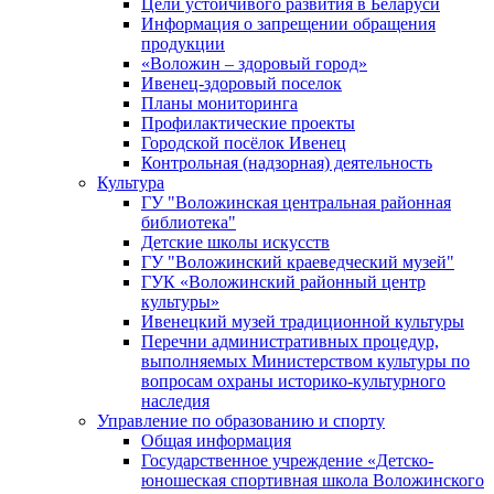
Цели устойчивого развития в Беларуси
Информация о запрещении обращения
продукции
«Воложин – здоровый город»
Ивенец-здоровый поселок
Планы мониторинга
Профилактические проекты
Городской посёлок Ивенец
Контрольная (надзорная) деятельность
Культура
ГУ "Воложинская центральная районная
библиотека"
Детские школы искусств
ГУ "Воложинский краеведческий музей"
ГУК «Воложинский районный центр
культуры»
Ивенецкий музей традиционной культуры
Перечни административных процедур,
выполняемых Министерством культуры по
вопросам охраны историко-культурного
наследия
Управление по образованию и спорту
Общая информация
Государственное учреждение «Детско-
юношеская спортивная школа Воложинского