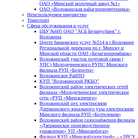
ОАО «Минский молочный завод №1»
ОАО «Воложинская райагропромтехника»
Неиспользуемое имущество
Транспорт
Сфера обслуживания и услуг
ЦБУ №605 ОАО "АСБ Беларусбанк" г.
Воложина
Центр банковских услуг №514 в г.Воложине
Региональной дирекции по г. Минску и
Минской области ОАО «Белагропромбанк»
Воложинский участок почтовой связи (
УПС) Молодечненского РУПС Минского
филиала РУП «Белпочта»
Воложинское РайПО
КУП "Воложинский РКБО"
Воложинский район электрических сетей
филиала «Молодечненские электрические
сети «РУП «Минскэнерго»
Воложинский цех электросвязи
Дзержинского зонального узла электросвязи
Минского филиала РУП «Белтелеком»
Воложинский район газоснабжения филиала
«Дзержинское производственное
управление» УП «Минскоблгаз»
Филиал КУП «Минскоблдорстрой» – «ДРСУ