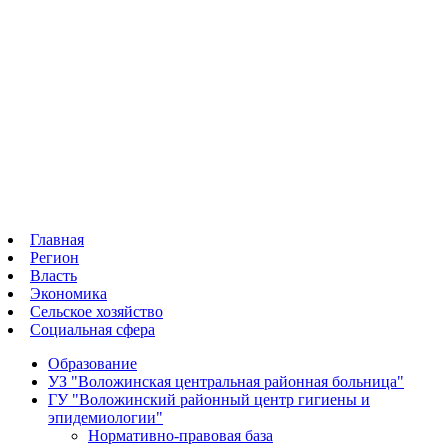
Фото 15
Фото 13
Фото 11
Фото 9
Фото 7
Фото 3
Фото 2
Главная
Регион
Власть
Экономика
Сельское хозяйство
Социальная сфера
Образование
УЗ "Воложинская центральная районная больница"
ГУ "Воложинский районный центр гигиены и
эпидемиологии"
Нормативно-правовая база