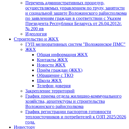
Перечень административных процедур,
осуществляемых управлением по труду, занятости
и социальной защите Воложинского райисполкома
по заявлениям граждан в соответствии с Указом
Президента Республики Беларусь от 26.04.2012г.
№ 200 ив
Идеология
Строительство и ЖКХ
ГУП мелиоративных систем "Воложинское ПМС"
ЖКХ
Общая информация ЖКХ
Контакты ЖКХ
Новости ЖКХ
Приём граждан (ЖКХ)
Обращение с ТКО
Школа ЖКХ
Телефон доверия
Закрепление территорий
График приема отдела жилищно-коммунального
хозяйства, архитектуры и строительства
Воложинского райисполкома
График регистрации паспортов готовности
теплоисточников и потребителей к ОЗП 2025/2026
года.
Инвестору