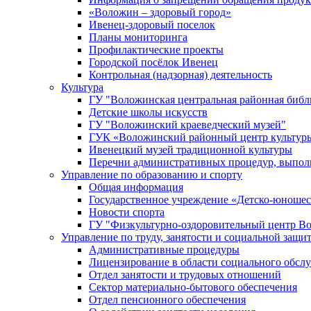
«Воложин – здоровый город»
Ивенец-здоровый поселок
Планы мониторинга
Профилактические проекты
Городской посёлок Ивенец
Контрольная (надзорная) деятельность
Культура
ГУ "Воложинская центральная районная библ
Детские школы искусств
ГУ "Воложинский краеведческий музей"
ГУК «Воложинский районный центр культур
Ивенецкий музей традиционной культуры
Перечни административных процедур, выполн
Управление по образованию и спорту
Общая информация
Государственное учреждение «Детско-юношес
Новости спорта
ГУ "Физкультурно-оздоровительный центр В
Управление по труду, занятости и социальной защи
Административные процедуры
Лицензирование в области социального обсл
Отдел занятости и трудовых отношений
Сектор материально-бытового обеспечения
Отдел пенсионного обеспечения