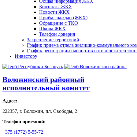
Общая информация ЖКХ
Контакты ЖКХ
Новости ЖКХ
Приём граждан (ЖКХ)
Обращение с ТКО
Школа ЖКХ
Телефон доверия
Закрепление территорий
График приема отдела жилищно-коммунального хоз
График регистрации паспортов готовности теплоист
Инвестору
Воложинский районный
исполнительный комитет
Адрес:
222357, г. Воложин, пл. Свободы, 2
Телефон приемной:
+375 (1772) 5-55-72