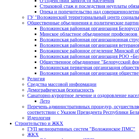
О содействии занятости населения
Страховой стаж и последствия неуплаты обяз
Опека и попечительство над совершеннолет
ГУ "Воложинский территориальный центр социаль
Общественные объединения и политические парти
Воложинская районная организация Белорусс
Минское областное объединение профсоюзов
Воложинская районная организационная ст
Воложинская районная организация ветерано
Воложинское районное отделение Минской об
Воложинская районная организация РОО «Бел
Общественное объединение "Белорусский фо
Воложинская первичная организация обществ
Воложинская районная организация обществе
Религия
Средства массовой информации
Демографическая безопасность
Санаторно-курортное лечение и оздоровление насе
Лето
Перечень административных процедур, осуществляе
соответствии с Указом Президента Республики Белар
Идеология
Строительство и ЖКХ
ГУП мелиоративных систем "Воложинское ПМС"
ЖКХ