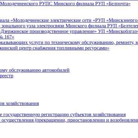
) Молодечненского РУПС Минского филиала РУП «Белпочта»
лиала «Молодечненские электрические сети «РУП «Минскэнерго
 зонального узла электросвязи Минского филиала РУП «Белтеле
«Дзержинское производственное управление» УП «Минскоблгаз
№ 167»
оказывающих услуги по техническому обслуживанию, ремонту, м
жинский центр снабжения топливными ресурсами»
скому обслуживанию автомобилей
реестр
ов хозяйствования
 государственную регистрацию субъектов хозяйствования
осуществления (прекращении, приостановлении и возобновлени