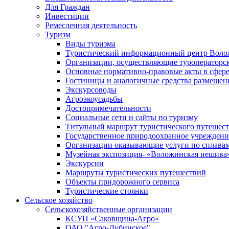
Для Граждан
Инвестиции
Ремесленная деятельность
Туризм
Виды туризма
Туристический информационный центр Воло
Организации, осуществляющие туроператорск
Основные нормативно-правовые акты в сфере
Гостиницы и аналогичные средства размещен
Экскурсоводы
Агроэкоусадьбы
Достопримечательности
Социальные сети и сайты по туризму
Титульный маршрут туристического путешес
Государственное природоохранное учрежден
Организации оказывающие услуги по сплавам
Музейная экспозиция- «Воложинская иешива
Экскурсии
Маршруты туристических путешествий
Объекты придорожного сервиса
Туристические стоянки
Сельское хозяйство
Сельскохозяйственные организации
КСУП «Саковщина-Агро»
ОАО "Агро-Дубинское"