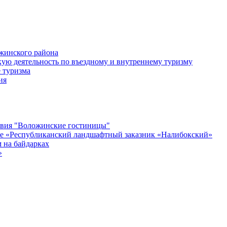
жинского района
ую деятельность по въездному и внутреннему туризму
 туризма
ия
твия "Воложинские гостиницы"
ие «Республиканский ландшафтный заказник «Налибокский»
 на байдарках
»