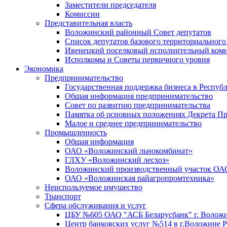
Заместители председателя
Комиссии
Представительная власть
Воложинский районный Совет депутатов
Список депутатов базового территориальног
Ивенецкий поселковый исполнительный коми
Исполкомы и Советы первичного уровня
Экономика
Предпринимательство
Государственная поддержка бизнеса в Респуб
Общая информация предпринимательство
Совет по развитию предпринимательства
Памятка об основных положениях Декрета Пре
Малое и среднее предпринимательство
Промышленность
Общая информация
ОАО «Воложинский льнокомбинат»
ГЛХУ «Воложинский лесхоз»
Воложинский производственный участок ОА
ОАО «Воложинская райагропромтехника»
Неиспользуемое имущество
Транспорт
Сфера обслуживания и услуг
ЦБУ №605 ОАО "АСБ Беларусбанк" г. Волож
Центр банковских услуг №514 в г.Воложине 