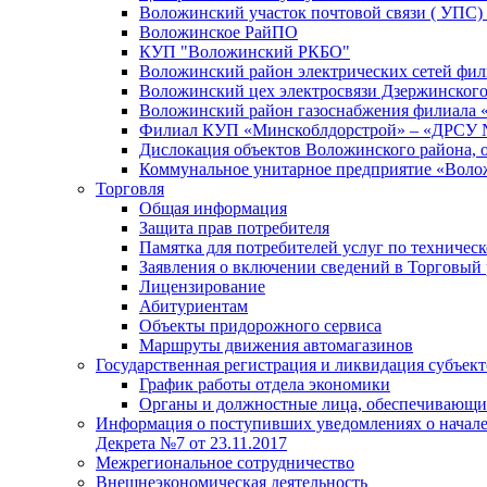
Воложинский участок почтовой связи ( УПС
Воложинское РайПО
КУП "Воложинский РКБО"
Воложинский район электрических сетей фи
Воложинский цех электросвязи Дзержинского
Воложинский район газоснабжения филиала 
Филиал КУП «Минскоблдорстрой» – «ДРСУ 
Дислокация объектов Воложинского района, 
Коммунальное унитарное предприятие «Воло
Торговля
Общая информация
Защита прав потребителя
Памятка для потребителей услуг по техниче
Заявления о включении сведений в Торговый 
Лицензирование
Абитуриентам
Объекты придорожного сервиса
Маршруты движения автомагазинов
Государственная регистрация и ликвидация субъект
График работы отдела экономики
Органы и должностные лица, обеспечивающие
Информация о поступивших уведомлениях о начале 
Декрета №7 от 23.11.2017
Межрегиональное сотрудничество
Внешнеэкономическая деятельность