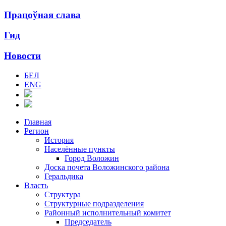
Працоўная слава
Гид
Новости
БЕЛ
ENG
Главная
Регион
История
Населённые пункты
Город Воложин
Доска почета Воложинского района
Геральдика
Власть
Структура
Структурные подразделения
Районный исполнительный комитет
Председатель