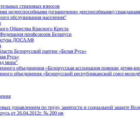
ательных страховых взносов
ними недееспособными (ограниченно дееспособными) гражданам
ного обслуживания населения"
и
кого Общества Красного Креста
 Федерация профсоюзов Беларуси
руктура ДОСААФ
в
ласти Белорусской партии «Белая Русь»
ая Русь»
нд мира"
енного объединения «Белорусская ассоциация помощи детям-и
нного объединения «Белорусский республиканский союз молод
ления
мых управлением по труду, занятости и социальной защите Вол
усь от 26.04.2012г. № 200 ив