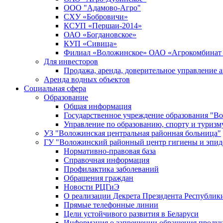
ООО "Адамово-Агро"
СХУ «Бобровичи»
КСУП «Першаи-2014»
ОАО «Богдановское»
КУП «Сивица»
Филиал «Воложинское» ОАО «Агрокомбинат
Для инвесторов
Продажа, аренда, доверительное управление 
Аренда водных объектов
Социальная сфера
Образование
Общая информация
Государственное учреждение образования "В
Управление по образованию, спорту и туриз
УЗ "Воложинская центральная районная больница"
ГУ "Воложинский районный центр гигиены и эпи
Нормативно-правовая база
Справочная информация
Профилактика заболеваний
Обращения граждан
Новости РЦГиЭ
О реализации Декрета Президента Республики
Прямые телефонные линии
Цели устойчивого развития в Беларуси
Информация о запрещении обращения проду