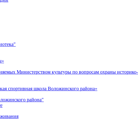
иотека"
ы»
яемых Министерством культуры по вопросам охраны историко-
кая спортивная школа Воложинского района»
оложинского района"
те
уживания