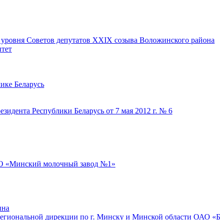
о уровня Советов депутатов ХХIХ созыва Воложинского района
тет
лике Беларусь
зидента Республики Беларусь от 7 мая 2012 г. № 6
О «Минский молочный завод №1»
ина
Региональной дирекции по г. Минску и Минской области ОАО «