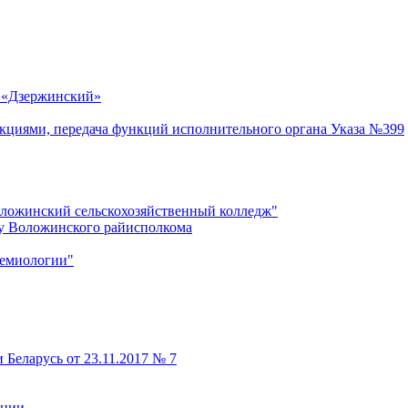
 «Дзержинский»
акциями, передача функций исполнительного органа Указа №399
оложинский сельскохозяйственный колледж"
му Воложинского райисполкома
демиологии"
 Беларусь от 23.11.2017 № 7
кции