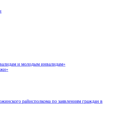
и
нвалидам и молодым инвалидам»
ёжи»
ожинского райисполкома по заявлениям граждан в