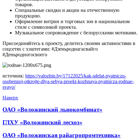
товаров.
Специальные скидки и акции на отечественную
продукцию.
Оформление витрин и торговых зон в национальном
стиле с символикой проекта.
Музыкальное сопровождение с белорусскими мотивами.
Присоединяйтесь к проекту, делитесь своими активностями в
соцсетях с хэштегами: #Дзеньроднагасвайго
#Деньродногосвоего
источник:
https://valozhin.by/17122025/kak-sdelat-pyatniczu-
osobennoj-otkrojte-dlya-sebya-proekt-kozhnaya-pyatnicza-rodnae-
svayo/
Наверх
ОАО «Воложинский льнокомбинат»
ГЛXУ «Воложинский лесхоз»
ОАО «Воложинская райагропромтехника»