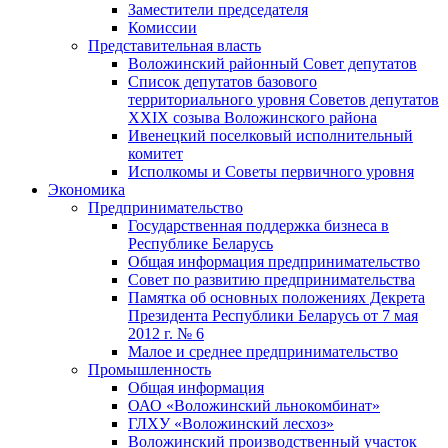
Заместители председателя
Комиссии
Представительная власть
Воложинский районный Совет депутатов
Список депутатов базового
территориального уровня Советов депутатов
ХХIХ созыва Воложинского района
Ивенецкий поселковый исполнительный
комитет
Исполкомы и Советы первичного уровня
Экономика
Предпринимательство
Государственная поддержка бизнеса в
Республике Беларусь
Общая информация предпринимательство
Совет по развитию предпринимательства
Памятка об основных положениях Декрета
Президента Республики Беларусь от 7 мая
2012 г. № 6
Малое и среднее предпринимательство
Промышленность
Общая информация
ОАО «Воложинский льнокомбинат»
ГЛХУ «Воложинский лесхоз»
Воложинский производственный участок