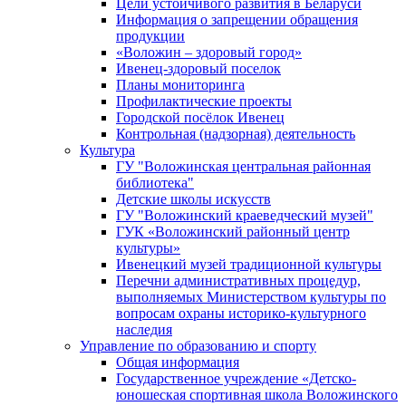
Цели устойчивого развития в Беларуси
Информация о запрещении обращения
продукции
«Воложин – здоровый город»
Ивенец-здоровый поселок
Планы мониторинга
Профилактические проекты
Городской посёлок Ивенец
Контрольная (надзорная) деятельность
Культура
ГУ "Воложинская центральная районная
библиотека"
Детские школы искусств
ГУ "Воложинский краеведческий музей"
ГУК «Воложинский районный центр
культуры»
Ивенецкий музей традиционной культуры
Перечни административных процедур,
выполняемых Министерством культуры по
вопросам охраны историко-культурного
наследия
Управление по образованию и спорту
Общая информация
Государственное учреждение «Детско-
юношеская спортивная школа Воложинского