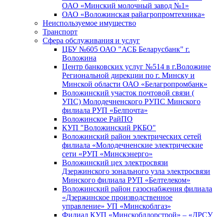
ОАО «Минский молочный завод №1»
ОАО «Воложинская райагропромтехника»
Неиспользуемое имущество
Транспорт
Сфера обслуживания и услуг
ЦБУ №605 ОАО "АСБ Беларусбанк" г.
Воложина
Центр банковских услуг №514 в г.Воложине
Региональной дирекции по г. Минску и
Минской области ОАО «Белагропромбанк»
Воложинский участок почтовой связи (
УПС) Молодечненского РУПС Минского
филиала РУП «Белпочта»
Воложинское РайПО
КУП "Воложинский РКБО"
Воложинский район электрических сетей
филиала «Молодечненские электрические
сети «РУП «Минскэнерго»
Воложинский цех электросвязи
Дзержинского зонального узла электросвязи
Минского филиала РУП «Белтелеком»
Воложинский район газоснабжения филиала
«Дзержинское производственное
управление» УП «Минскоблгаз»
Филиал КУП «Минскоблдорстрой» – «ДРСУ