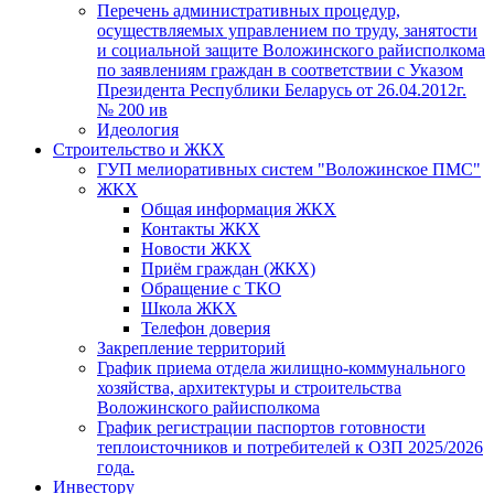
Перечень административных процедур,
осуществляемых управлением по труду, занятости
и социальной защите Воложинского райисполкома
по заявлениям граждан в соответствии с Указом
Президента Республики Беларусь от 26.04.2012г.
№ 200 ив
Идеология
Строительство и ЖКХ
ГУП мелиоративных систем "Воложинское ПМС"
ЖКХ
Общая информация ЖКХ
Контакты ЖКХ
Новости ЖКХ
Приём граждан (ЖКХ)
Обращение с ТКО
Школа ЖКХ
Телефон доверия
Закрепление территорий
График приема отдела жилищно-коммунального
хозяйства, архитектуры и строительства
Воложинского райисполкома
График регистрации паспортов готовности
теплоисточников и потребителей к ОЗП 2025/2026
года.
Инвестору