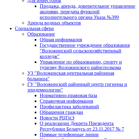
Для инвесторов
Продажа, аренда, доверительное управление
акциями, передача функций
исполнительного органа Указа №399
Аренда водных объектов
Социальная сфера
Образование
Общая информация
Государственное учреждение образования
"Воложинский сельскохозяйственный
колледж"
Управление по образованию, спорту и
туризму Воложинского райисполкома
УЗ "Воложинская центральная районная
больница"
ГУ "Воложинский районный центр гигиены и
эпидемиологии"
Нормативно-правовая база
Справочная информация
Профилактика заболеваний
Обращения граждан
Новости РЦГиЭ
О реализации Декрета Президента
Республики Беларусь от 23.11.2017 № 7
Прямые телефонные линии