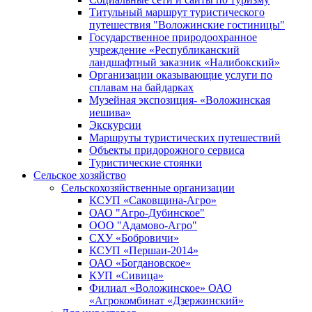
Титульный маршрут туристического
путешествия "Воложинские гостиницы"
Государственное природоохранное
учреждение «Республиканский
ландшафтный заказник «Налибокский»
Организации оказывающие услуги по
сплавам на байдарках
Музейная экспозиция- «Воложинская
иешива»
Экскурсии
Маршруты туристических путешествий
Объекты придорожного сервиса
Туристические стоянки
Сельское хозяйство
Сельскохозяйственные организации
КСУП «Саковщина-Агро»
ОАО "Агро-Дубинское"
ООО "Адамово-Агро"
СХУ «Бобровичи»
КСУП «Першаи-2014»
ОАО «Богдановское»
КУП «Сивица»
Филиал «Воложинское» ОАО
«Агрокомбинат «Дзержинский»